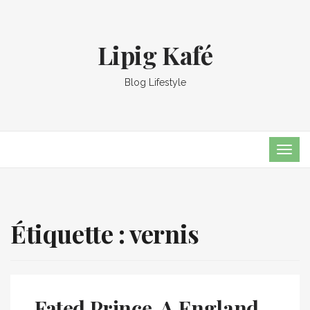
Lipig Kafé
Blog Lifestyle
TOG
NAVI
Étiquette :
vernis
Fated Prince, A England,