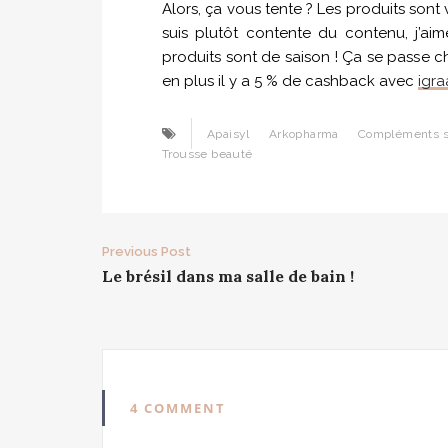
Alors, ça vous tente ? Les produits sont v
suis plutôt contente du contenu, j’a
produits sont de saison ! Ça se passe ch
en plus il y a 5 % de cashback avec
igra
Apaisyl
Arkopharma
Compléments s
Trousse beauté
Post
Previous Post
Le brésil dans ma salle de bain !
navigation
4 COMMENT