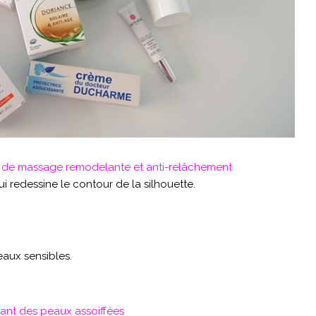
e massage remodelante et anti-relâchement
redessine le contour de la silhouette.
aux sensibles.
nt des peaux assoiffées