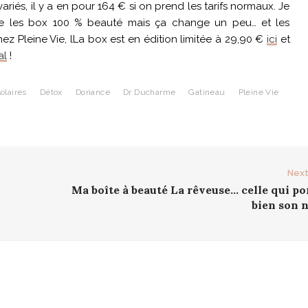
ariés, il y a en pour 164 € si on prend les tarifs normaux. Je
ime les box 100 % beauté mais ça change un peu… et les
ez Pleine Vie, lLa box est en édition limitée à 29,90 €
ici
et
al
!
olaires
Détox
Doriance
Dr Ducharme
Gatineau
Pleine Vie
Next
Ma boîte à beauté La rêveuse… celle qui po
bien son 