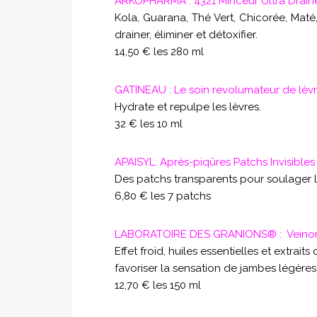
ARKOPHARMA : 4321 Minceur Ultra Drai
Kola, Guarana, Thé Vert, Chicorée, Maté, 
drainer, éliminer et détoxifier.
14,50 € les 280 ml
GATINEAU : Le soin revolumateur de lèvre
Hydrate et repulpe les lèvres.
32 € les 10 ml
APAISYL: Après-piqûres Patchs Invisibles
Des patchs transparents pour soulager 
6,80 € les 7 patchs
LABORATOIRE DES GRANIONS® : Veinomi
Effet froid, huiles essentielles et extrai
favoriser la sensation de jambes légères
12,70 € les 150 ml