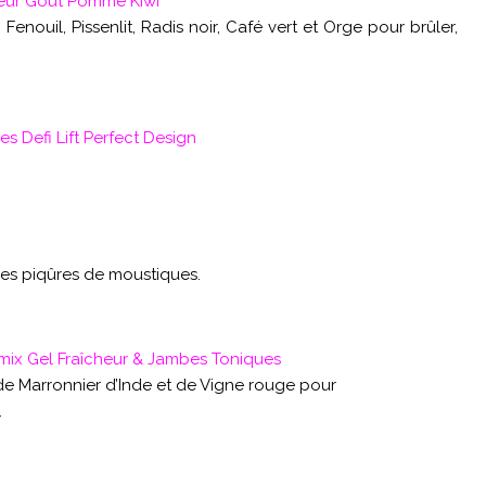
neur Goût Pomme Kiwi
Fenouil, Pissenlit, Radis noir, Café vert et Orge pour brûler,
s Defi Lift Perfect Design
les piqûres de moustiques.
x Gel Fraîcheur & Jambes Toniques
ts de Marronnier d’Inde et de Vigne rouge pour
.