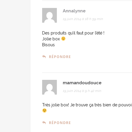
Annalynne
19 juin 2014 à 18 h 59 min
Des produits qu’il faut pour l’été !
Jolie box
Bisous
RÉPONDRE
mamandoudouce
19 juin 2014 à 9 h 42 min
Très jolie box! Je trouve ça très bien de pouvoi
RÉPONDRE