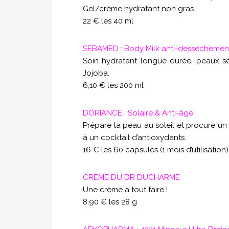
Gel/crème hydratant non gras.
22 € les 40 ml
SEBAMED : Body Milk anti-dessèchemen
Soin hydratant longue durée, peaux sèc
Jojoba
.
6,10 € les 200 ml
DORIANCE : Solaire & Anti-âge
Prépare la peau au soleil et procure un 
à un cocktail
d’antioxydants.
16 € les 60 capsules (1 mois d’utilisation)
CRÈME DU DR DUCHARME
Une crème à tout faire !
8,90 € les 28 g