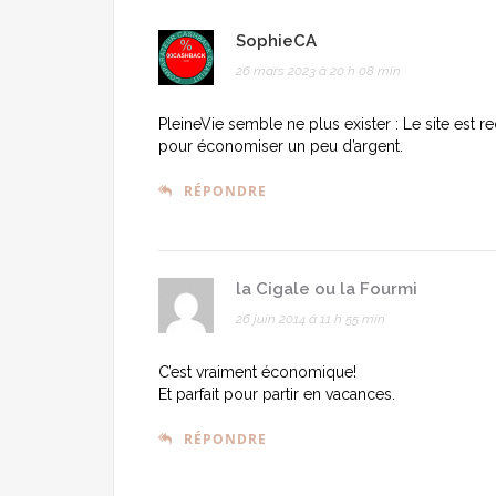
SophieCA
26 mars 2023 à 20 h 08 min
PleineVie semble ne plus exister : Le site est 
pour économiser un peu d’argent.
RÉPONDRE
la Cigale ou la Fourmi
26 juin 2014 à 11 h 55 min
C’est vraiment économique!
Et parfait pour partir en vacances.
RÉPONDRE