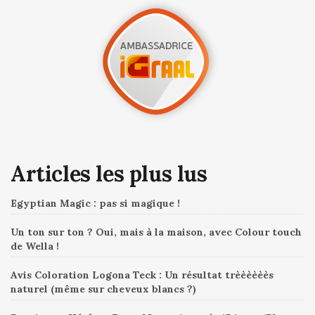
Articles les plus lus
Egyptian Magic : pas si magique !
Un ton sur ton ? Oui, mais à la maison, avec Colour touch
de Wella !
Avis Coloration Logona Teck : Un résultat trèèèèèès
naturel (même sur cheveux blancs ?)