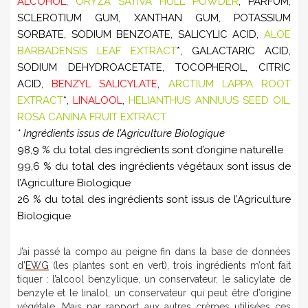
ALCOHOL
,
ORYZA SATIVA HULL POWDER
, PARFUM,
SCLEROTIUM GUM, XANTHAN GUM, POTASSIUM
SORBATE, SODIUM BENZOATE, SALICYLIC ACID,
ALOE
BARBADENSIS LEAF EXTRACT
*, GALACTARIC ACID,
SODIUM DEHYDROACETATE, TOCOPHEROL, CITRIC
ACID,
BENZYL SALICYLATE
,
ARCTIUM LAPPA ROOT
EXTRACT
*,
LINALOOL
,
HELIANTHUS ANNUUS SEED OIL,
ROSA CANINA FRUIT EXTRACT
* Ingrédients issus de l’Agriculture Biologique
98,9 % du total des ingrédients sont d’origine naturelle
99,6 % du total des ingrédients végétaux sont issus de
l’Agriculture Biologique
26 % du total des ingrédients sont issus de l’Agriculture
Biologique
J’ai passé la compo au peigne fin dans la base de données
d’
EWG
(les plantes sont en vert), trois ingrédients m’ont fait
tiquer : l’alcool benzylique, un conservateur, le salicylate de
benzyle et le linalol, un conservateur qui peut être d’origine
végétale. Mais par rapport aux autres crèmes utilisées ces