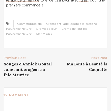
le site de la marque
(8 € de cashback avec
igraal
pour une
première commande !)
Cosmétiques bio
Crème anti-âge légère à la bardane
Fleurance Nature
Crème de jour
Crème de jour bio
Fleurance Nature
Soin visage
Post
Previous Post
Next Post
Songes d’Annick Goutal
Ma Boîte à Beauté la
navigation
: une nuit orageuse à
Coquette
l’île Maurice
10 COMMENT