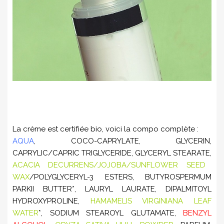
La crème est certifiée bio, voici la compo complète :
AQUA
, COCO-CAPRYLATE, GLYCERIN,
CAPRYLIC/CAPRIC TRIGLYCERIDE, GLYCERYL STEARATE,
ACACIA DECURRENS/JOJOBA/SUNFLOWER SEED
WAX
/POLYGLYCERYL-3 ESTERS, BUTYROSPERMUM
PARKII BUTTER*, LAURYL LAURATE, DIPALMITOYL
HYDROXYPROLINE,
HAMAMELIS VIRGINIANA LEAF
WATER
*, SODIUM STEAROYL GLUTAMATE,
BENZYL