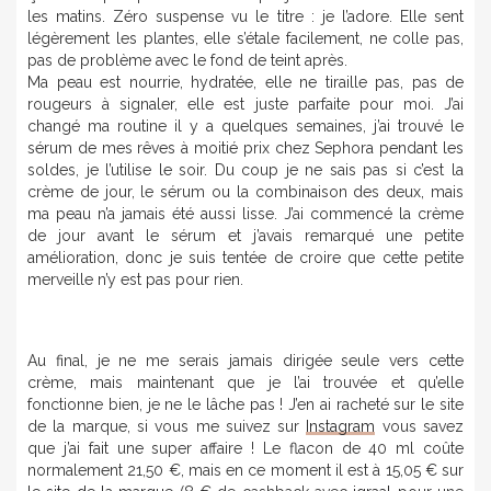
les matins. Zéro suspense vu le titre : je l’adore. Elle sent
légèrement les plantes, elle s’étale facilement, ne colle pas,
pas de problème avec le fond de teint après.
Ma peau est nourrie, hydratée, elle ne tiraille pas, pas de
rougeurs à signaler, elle est juste parfaite pour moi. J’ai
changé ma routine il y a quelques semaines, j’ai trouvé le
sérum de mes rêves à moitié prix chez Sephora pendant les
soldes, je l’utilise le soir. Du coup je ne sais pas si c’est la
crème de jour, le sérum ou la combinaison des deux, mais
ma peau n’a jamais été aussi lisse. J’ai commencé la crème
de jour avant le sérum et j’avais remarqué une petite
amélioration, donc je suis tentée de croire que cette petite
merveille n’y est pas pour rien.
Au final, je ne me serais jamais dirigée seule vers cette
crème, mais maintenant que je l’ai trouvée et qu’elle
fonctionne bien, je ne le lâche pas ! J’en ai racheté sur le site
de la marque, si vous me suivez sur
Instagram
vous savez
que j’ai fait une super affaire ! Le flacon de 40 ml coûte
normalement 21,50 €, mais en ce moment il est à 15,05 € sur