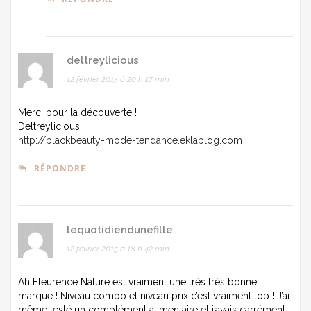
deltreylicious
12 février 2015 à 20 h 17 min
Merci pour la découverte !
Deltreylicious
http://blackbeauty-mode-tendance.eklablog.com
RÉPONDRE
lequotidiendunefille
12 février 2015 à 18 h 42 min
Ah Fleurence Nature est vraiment une très très bonne
marque ! Niveau compo et niveau prix c’est vraiment top ! J’ai
même testé un complément alimentaire et j’avais carrément