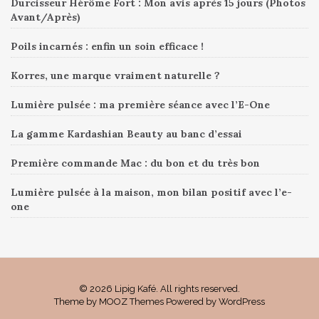
Durcisseur Hérôme Fort : Mon avis après 15 jours (Photos
Avant/Après)
Poils incarnés : enfin un soin efficace !
Korres, une marque vraiment naturelle ?
Lumière pulsée : ma première séance avec l’E-One
La gamme Kardashian Beauty au banc d’essai
Première commande Mac : du bon et du très bon
Lumière pulsée à la maison, mon bilan positif avec l’e-
one
© 2026 Lipig Kafé. All rights reserved.
Theme by
MOOZ Themes
Powered by
WordPress