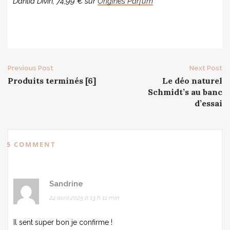
Dahlia Divin, 74,99 € sur
Origines Parfum
Post
Previous Post
Next Post
Produits terminés [6]
Le déo naturel
navigation
Schmidt’s au banc
d’essai
5 COMMENT
Sandrine
24 avril 2025 à 13 h 11 min
Il sent super bon je confirme !