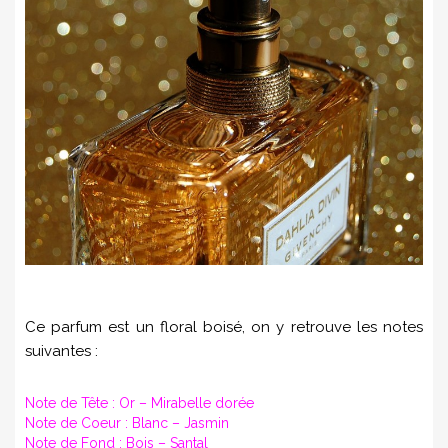
Ce parfum est un floral boisé, on y retrouve les notes
suivantes :
Note de Tête :
Or – Mirabelle dorée
Note de Coeur :
Blanc – Jasmin
Note de Fond :
Bois – Santal