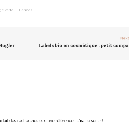
ge verte
Hermès
Next
 Mugler
Labels bio en cosmétique : petit compa
fait des recherches et c une référence !! J’irai le sentir !