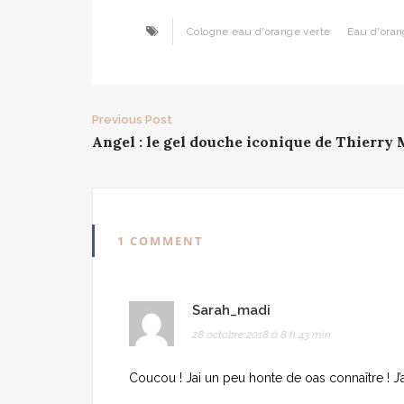
Cologne eau d'orange verte
Eau d'oran
Post
Previous Post
Angel : le gel douche iconique de Thierry
navigation
1 COMMENT
Sarah_madi
28 octobre 2018 à 8 h 43 min
Coucou ! Jai un peu honte de oas connaître ! J’ai 