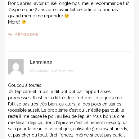
Donc après l’avoir utilisé longtemps, me le recommande tu?
J’espère que 2 ans après avoir fait cet article tu pourras
quand même me répondre
Merci!
RÉPONDRE
Lahmiane
16 août 2013 à 17 h 55 min
Coucou à toutes !
J’ai l’épicare et…mois je dit bof bof par rapport à ses
promesses. Il est cela dit très très fort possible que je ne
l’utilise pas très très bien, ou alors j’ai des poils en titanes
(possible aussi). Le problème c’est qu’il n’épile pas tout, le
reste il me casse le poil au lieu de l’épiler. Mais bon la cire
me faisait déjà ça, donc l’epicare c’est infiniment mieux (plus
sain pour la peau, plus pratique, utilisable 5min avant un rdv,
et pas cher du tout). Bref, foncez, même si c’est pas parfait