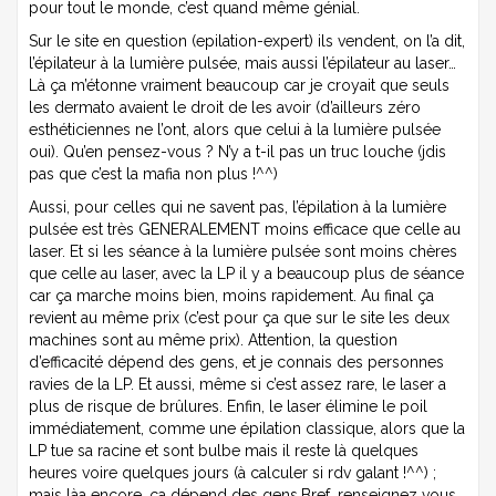
pour tout le monde, c’est quand même génial.
Sur le site en question (epilation-expert) ils vendent, on l’a dit,
l’épilateur à la lumière pulsée, mais aussi l’épilateur au laser…
Là ça m’étonne vraiment beaucoup car je croyait que seuls
les dermato avaient le droit de les avoir (d’ailleurs zéro
esthéticiennes ne l’ont, alors que celui à la lumière pulsée
oui). Qu’en pensez-vous ? N’y a t-il pas un truc louche (jdis
pas que c’est la mafia non plus !^^)
Aussi, pour celles qui ne savent pas, l’épilation à la lumière
pulsée est très GENERALEMENT moins efficace que celle au
laser. Et si les séance à la lumière pulsée sont moins chères
que celle au laser, avec la LP il y a beaucoup plus de séance
car ça marche moins bien, moins rapidement. Au final ça
revient au même prix (c’est pour ça que sur le site les deux
machines sont au même prix). Attention, la question
d’efficacité dépend des gens, et je connais des personnes
ravies de la LP. Et aussi, même si c’est assez rare, le laser a
plus de risque de brûlures. Enfin, le laser élimine le poil
immédiatement, comme une épilation classique, alors que la
LP tue sa racine et sont bulbe mais il reste là quelques
heures voire quelques jours (à calculer si rdv galant !^^) ;
mais làa encore, ça dépend des gens.Bref…renseignez vous