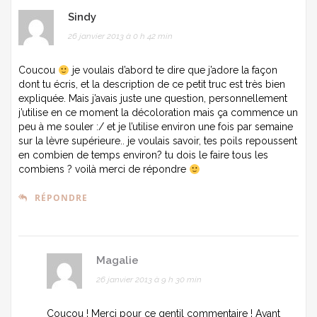
Sindy
26 janvier 2013 à 0 h 42 min
Coucou
je voulais d’abord te dire que j’adore la façon
dont tu écris, et la description de ce petit truc est très bien
expliquée. Mais j’avais juste une question, personnellement
j’utilise en ce moment la décoloration mais ça commence un
peu à me souler :/ et je l’utilise environ une fois par semaine
sur la lèvre supérieure.. je voulais savoir, tes poils repoussent
en combien de temps environ? tu dois le faire tous les
combiens ? voilà merci de répondre
RÉPONDRE
Magalie
26 janvier 2013 à 9 h 30 min
Coucou ! Merci pour ce gentil commentaire ! Avant