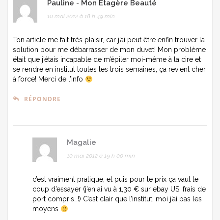
Pauline - Mon Etagère Beauté
10 mai 2012 à 18 h 49 min
Ton article me fait très plaisir, car j’ai peut être enfin trouver la
solution pour me débarrasser de mon duvet! Mon problème
était que j’étais incapable de m’épiler moi-même à la cire et
se rendre en institut toutes les trois semaines, ça revient cher
à force! Merci de l’info
RÉPONDRE
Magalie
10 mai 2012 à 19 h 00 min
c’est vraiment pratique, et puis pour le prix ça vaut le
coup d’essayer (j’en ai vu à 1,30 € sur ebay US, frais de
port compris…!) C’est clair que l’institut, moi j’ai pas les
moyens