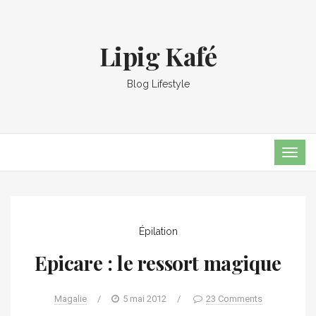
Lipig Kafé
Blog Lifestyle
TOG
NAVI
Épilation
Epicare : le ressort magique
Magalie
/
5 mai 2012
/
23 Comments