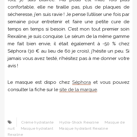
confortable, elle ne tiraille pas, plus de plaques de
sécheresse, j’en suis ravie ! Je pense l’utiliser une fois par
semaine pour entretenir et faire une petite cure de
temps en temps si besoin. C’est mon tout premier soin
Rexaline, je suis conquise. Le sérum de la même gamme
me fait bien envie, il était également à -50 % chez
Séphora (30 € au lieu de 60 je crois), j’hésite un peu. Si
jamais vous avez testé, n’hésitez pas à me donner votre
avis !
Le masque est dispo chez
Séphora
et vous pouvez
consulter la fiche sur le
site de la marque
.
Crème hydratante
Hydra-Shock Rexaline
Masque de
nuit
Masque hydratant
Masque hydratant Rexaline
Rexaline