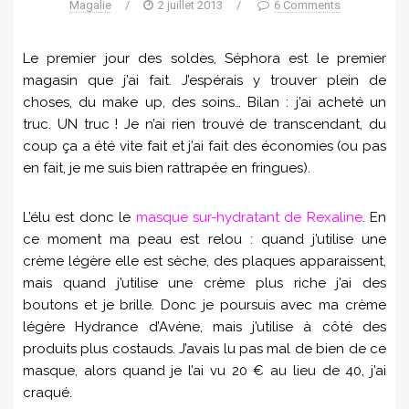
Magalie
/
2 juillet 2013
/
6 Comments
Le premier jour des soldes, Séphora est le premier
magasin que j’ai fait. J’espérais y trouver plein de
choses, du make up, des soins… Bilan : j’ai acheté un
truc. UN truc ! Je n’ai rien trouvé de transcendant, du
coup ça a été vite fait et j’ai fait des économies (ou pas
en fait, je me suis bien rattrapée en fringues).
L’élu est donc le
masque sur-hydratant de Rexaline
. En
ce moment ma peau est relou : quand j’utilise une
crème légère elle est sèche, des plaques apparaissent,
mais quand j’utilise une crème plus riche j’ai des
boutons et je brille. Donc je poursuis avec ma crème
légère Hydrance d’Avène, mais j’utilise à côté des
produits plus costauds. J’avais lu pas mal de bien de ce
masque, alors quand je l’ai vu 20 € au lieu de 40, j’ai
craqué.