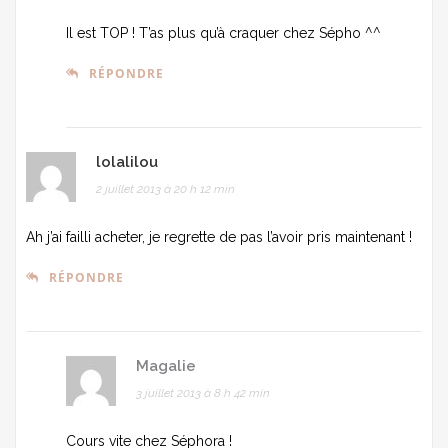
Il est TOP ! T’as plus qu’à craquer chez Sépho ^^
RÉPONDRE
lolalilou
2 juillet 2013 à 20 h 12 min
Ah j’ai failli acheter, je regrette de pas l’avoir pris maintenant !
RÉPONDRE
Magalie
3 juillet 2013 à 8 h 42 min
Cours vite chez Séphora !