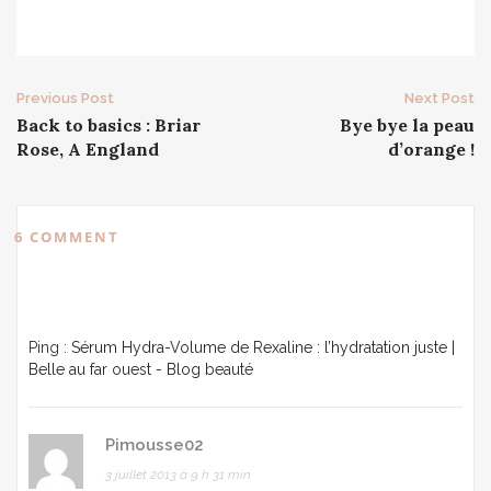
Post
Previous Post
Next Post
Back to basics : Briar
Bye bye la peau
navigation
Rose, A England
d’orange !
6 COMMENT
Ping :
Sérum Hydra-Volume de Rexaline : l’hydratation juste |
Belle au far ouest - Blog beauté
Pimousse02
3 juillet 2013 à 9 h 31 min