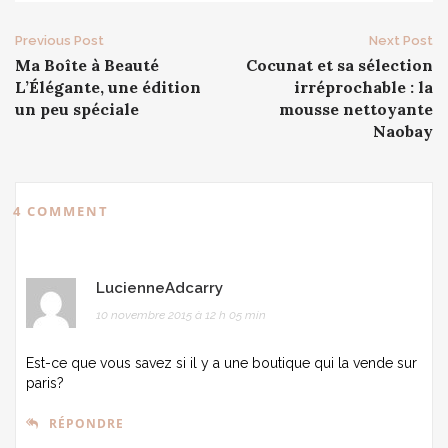
Post
Previous Post
Next Post
Ma Boîte à Beauté
Cocunat et sa sélection
navigation
L’Élégante, une édition
irréprochable : la
un peu spéciale
mousse nettoyante
Naobay
4 COMMENT
LucienneAdcarry
10 novembre 2015 à 12 h 05 min
Est-ce que vous savez si il y a une boutique qui la vende sur
paris?
RÉPONDRE