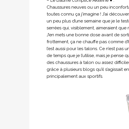
– Le baume complice Akiléïne ♥ :
Chaussures neuves ou un peu inconfortab
toutes connu ça j’imagine ! J’ai découve
un peu plus d’une semaine que je le tes
serrées qui, visiblement, aimeraient que 
J’en mets une bonne dose avant de sortir
frottement, ça ne chauffe pas comme d’hab
l’est aussi pour les talons. Ce n’est pas u
de temps que je l’utilise, mais je pense q
des chaussures à talon ou assez difficil
grâce à plusieurs blogs qu’il s’agissait e
principalement aux sportifs.