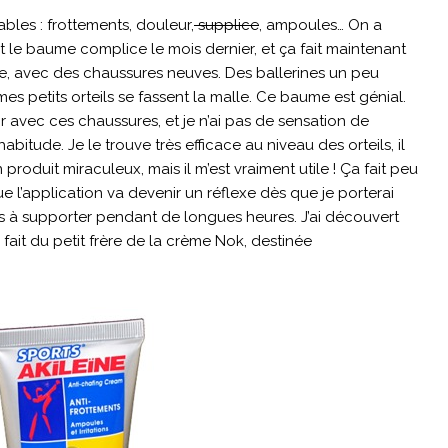
les : frottements, douleur,
supplice
, ampoules… On a
rt le baume complice le mois dernier, et ça fait maintenant
te, avec des chaussures neuves. Des ballerines un peu
mes petits orteils se fassent la malle. Ce baume est génial.
 avec ces chaussures, et je n’ai pas de sensation de
itude. Je le trouve très efficace au niveau des orteils, il
n produit miraculeux, mais il m’est vraiment utile ! Ça fait peu
ue l’application va devenir un réflexe dès que je porterai
es à supporter pendant de longues heures. J’ai découvert
n fait du petit frère de la crème Nok, destinée