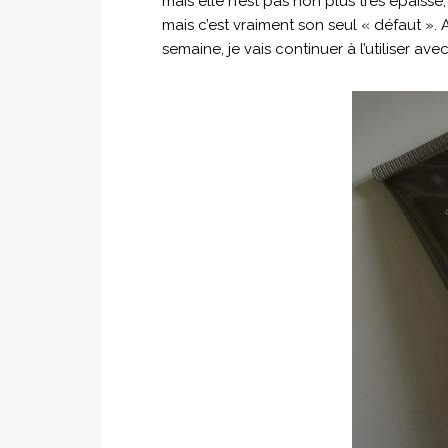
mais elle n’est pas non plus très épaisse, l
mais c’est vraiment son seul « défaut ». 
semaine, je vais continuer à l’utiliser avec 