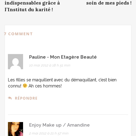
navigation
indispensables grâce à
soin de mes pieds !
l’Institut du karité !
7 COMMENT
Pauline - Mon Etagère Beauté
10 mai 2012 à 18 h 51 min
Les filles se maquillent avec du démaquillant, c’est bien
connu!
Ah ces hommes!
RÉPONDRE
Enjoy Make up / Amandine
2 mai 2012 à 21 h 57 min