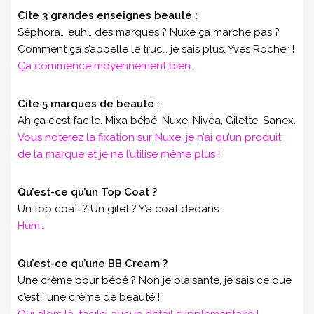
Cite 3 grandes enseignes beauté :
Séphora… euh… des marques ? Nuxe ça marche pas ?
Comment ça s’appelle le truc… je sais plus. Yves Rocher !
Ça commence moyennement bien…
Cite 5 marques de beauté :
Ah ça c’est facile. Mixa bébé, Nuxe, Nivéa, Gilette, Sanex.
Vous noterez la fixation sur Nuxe, je n’ai qu’un produit
de la marque et je ne l’utilise même plus !
Qu’est-ce qu’un Top Coat ?
Un top coat…? Un gilet ? Y’a coat dedans…
Hum…
Qu’est-ce qu’une BB Cream ?
Une crème pour bébé ? Non je plaisante, je sais ce que
c’est : une crème de beauté !
Oui alors là, facile, aucun détail supplémentaire !