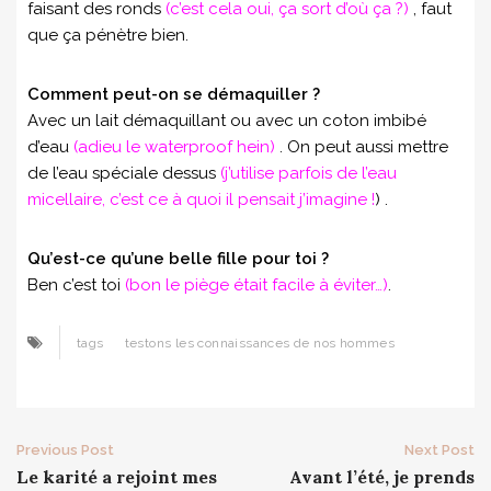
faisant des ronds
(c’est cela oui, ça sort d’où ça ?)
, faut
que ça pénètre bien.
Comment peut-on se démaquiller ?
Avec un lait démaquillant ou avec un coton imbibé
d’eau
(adieu le waterproof hein)
. On peut aussi mettre
de l’eau spéciale dessus
(j’utilise parfois de l’eau
micellaire, c’est ce à quoi il pensait j’imagine !
) .
Qu’est-ce qu’une belle fille pour toi ?
Ben c’est toi
(bon le piège était facile à éviter…)
.
tags
testons les connaissances de nos hommes
Post
Previous Post
Next Post
Le karité a rejoint mes
Avant l’été, je prends