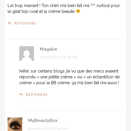
Lol trop marrant ! Ton chéri m’a bien fait rire ^^ surtout pour
le gilet top-coat et la crème beauté
RÉPONDRE
Magalie
1 mai 2012 à 18 h 56 min
héhé, sur certains blogs j’ai vu que des mecs avaient
répondu « une petite crème » ou « un échantillon de
crème » pour la BB crème, ça m’a bien fait rire aussi !
RÉPONDRE
MyBeautyBox
30 avril 2012 à 12 h 52 min