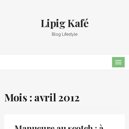
Lipig Kafé
Blog Lifestyle
TOG
NAVI
Mois :
avril 2012
Manucure au scotch : à