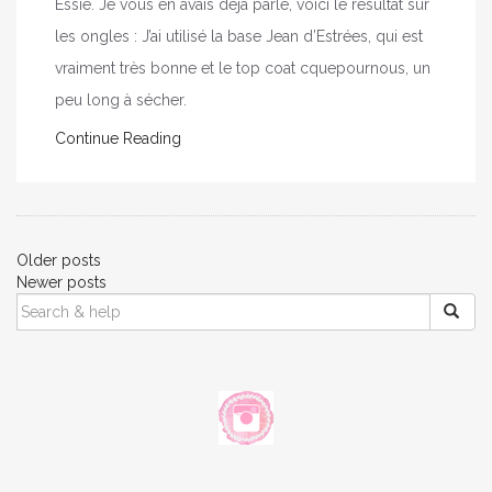
Essie. Je vous en avais déjà parlé, voici le résultat sur
les ongles : J’ai utilisé la base Jean d’Estrées, qui est
vraiment très bonne et le top coat cquepournous, un
peu long à sécher.
Continue Reading
Posts
Older posts
Newer posts
navigation
SEARCH
FOR: