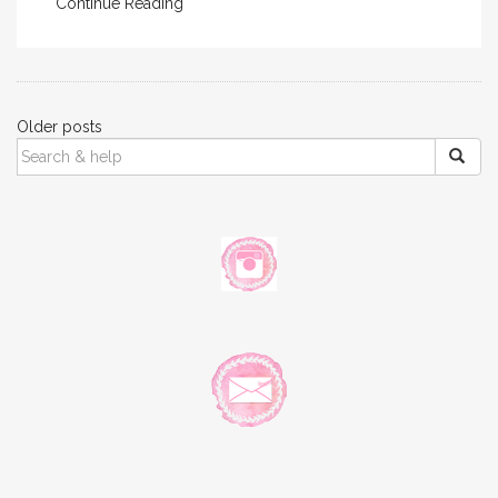
Continue Reading
Posts
Older posts
SEARCH
navigation
FOR: