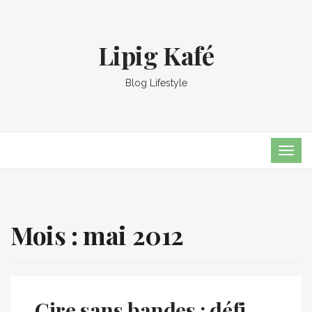
Lipig Kafé
Blog Lifestyle
TOG
NAVI
Mois :
mai 2012
Cire sans bandes : défi