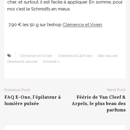
cher, et surtout, il est facile à appliquer. En somme, pour
moi c’est le Schmidt’s en mieux.
7,90 € les 50 g sur l’eshop
Clémence et Vivien
Cémence et Vivien
Clémence & &Vivien
Déo naturel
Déodorant naturel
Schmidt's
Post
Previous Post
Next Post
FAQ E-One, l’épilateur à
Féérie de Van Cleef &
navigation
lumière pulsée
Arpels, le plus beau des
parfums