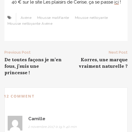
40 € sur le site Les plaisirs de Cerise, ça se passe
ici
!
Avène
Mousse matifiante
Mousse nettoyante
Mousse nettoyante Avène
Post
Previous Post
Next Post
De toutes façons je m’en
Korres, une marque
navigation
fous, j’suis une
vraiment naturelle ?
princesse !
12 COMMENT
Camille
2 novembre 2017 à 19 h 40 min