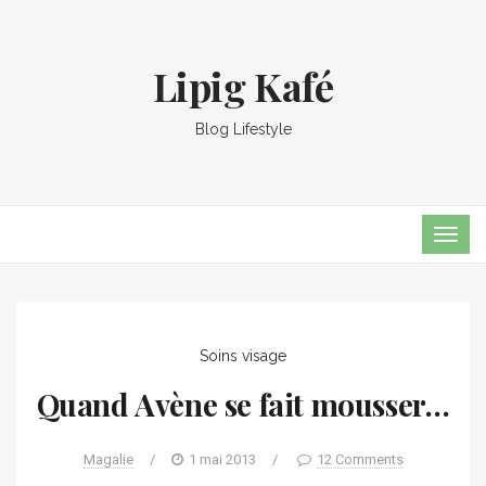
Lipig Kafé
Blog Lifestyle
TOG
NAVI
Soins visage
Quand Avène se fait mousser…
Magalie
/
1 mai 2013
/
12 Comments