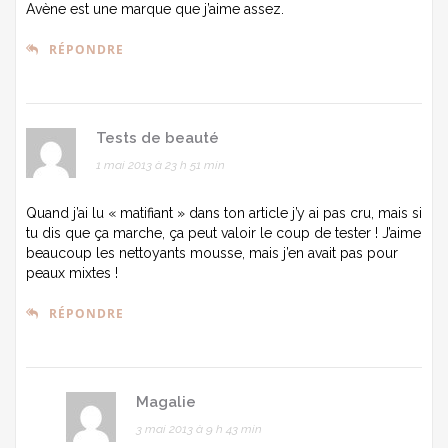
Avène est une marque que j’aime assez.
RÉPONDRE
Tests de beauté
1 mai 2013 à 23 h 51 min
Quand j’ai lu « matifiant » dans ton article j’y ai pas cru, mais si
tu dis que ça marche, ça peut valoir le coup de tester ! J’aime
beaucoup les nettoyants mousse, mais j’en avait pas pour
peaux mixtes !
RÉPONDRE
Magalie
3 mai 2013 à 9 h 43 min