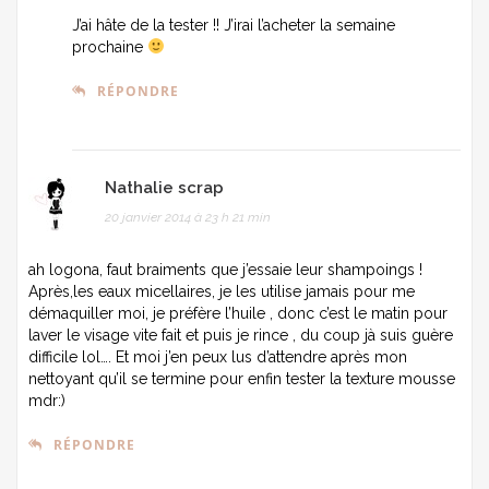
J’ai hâte de la tester !! J’irai l’acheter la semaine
prochaine
RÉPONDRE
Nathalie scrap
20 janvier 2014 à 23 h 21 min
ah logona, faut braiments que j’essaie leur shampoings !
Après,les eaux micellaires, je les utilise jamais pour me
démaquiller moi, je préfère l’huile , donc c’est le matin pour
laver le visage vite fait et puis je rince , du coup jà suis guère
difficile lol…. Et moi j’en peux lus d’attendre après mon
nettoyant qu’il se termine pour enfin tester la texture mousse
mdr:)
RÉPONDRE