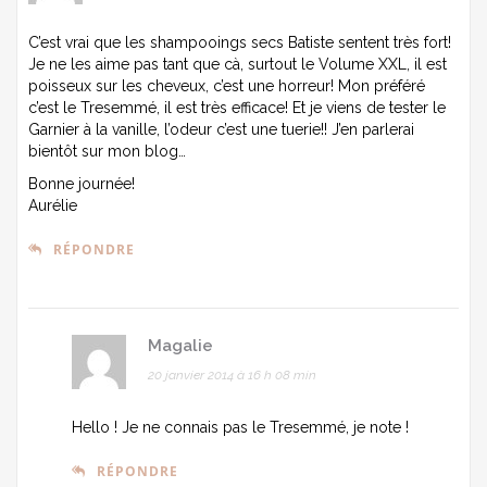
C’est vrai que les shampooings secs Batiste sentent très fort!
Je ne les aime pas tant que cà, surtout le Volume XXL, il est
poisseux sur les cheveux, c’est une horreur! Mon préféré
c’est le Tresemmé, il est très efficace! Et je viens de tester le
Garnier à la vanille, l’odeur c’est une tuerie!! J’en parlerai
bientôt sur mon blog…
Bonne journée!
Aurélie
RÉPONDRE
Magalie
20 janvier 2014 à 16 h 08 min
Hello ! Je ne connais pas le Tresemmé, je note !
RÉPONDRE