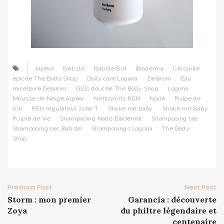
Alpéor
BAtiste
Batiste Brit
Bioderma
Citrouille
épicée The Body Shop
Daily care Logona
Delarom
Eau
micellaire Delarom
GEls douche The Body Shop
Logona
Mousse de Neige Alpéor
Nettoyants REN
Nodé
Pulpe de
Vie
REN régulateur zone T
Shake me baby
Shake me Baby
Pulple de vie
Shampooing Nodé Bioderma
Shampooing sec
Shampooing sec Batiste
Shampooings Logona
The Body
Shop
Post
Previous Post
Next Post
Storm : mon premier
Garancia : découverte
navigation
Zoya
du philtre légendaire et
centenaire