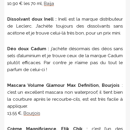
10,90 € les 70 ml,
Baïja
Dissolvant doux Inell :
Inell est la marque distributeur
de Leclerc. J’achète toujours des dissolvants sans
acétone et je trouve celui-là très bon, pour un prix mini.
Déo doux Cadum :
j’achète désormais des déos sans
sels d’aluminium et je trouve ceux de la marque Cadum
plutôt efficaces. Par contre je n’aime pas du tout le
parfum de celui-ci !
Mascara Volume Glamour Max Definition, Bourjois
:
c’est un excellent mascara non waterproof, il tient bien
la courbure après le recourbe-cils, est est très facile à
appliquer.
13,55 €,
Bourjois
Crème Magnificience, Etik Chik :
c’est l’un des