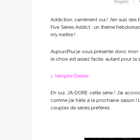
Magalie
/
Addiction, carrément oui ! J’en suis des 
Five Séries Addict : un thème hebdomadair
m’y mettre !
Aujourd’hui je vous présente donc mon to
le choix est assez facile, autant pour la 
1. Vampire Diaries
Eh oui. J’A-DORE cette série ! J’ai accro
comme j’ai hâte à la prochaine saison !
couples de séries préférés.