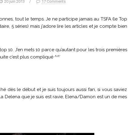
20 juin 2013
/
17 Comments
tonnes, tout le temps. Je ne participe jamais au TSFA (le Top
e, 5 séries) mais j’adore lire les articles et je compte bien
p 10. J’en mets 10 parce qu’autant pour les trois premières
suite c’est plus compliqué ^^’
ché dès le début et je suis toujours aussi fan, si vous saviez
 La Delena que je suis est ravie, Elena/Damon est un de mes