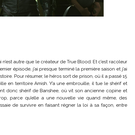
i n’est autre que le créateur de True Blood. Et c’est racoleur
remier épisode, j’ai presque terminé la première saison et j’ai
toire. Pour résumer, le héros sort de prison, où il a passé 15
lle en territoire Amish. Y’a une embrouille, il tue le shérif et
ient donc shérif de Banshee, où vit son ancienne copine et
 trop, parce qu’elle a une nouvelle vie quand même, des
saie de survivre en faisant régner la loi à sa façon, entre