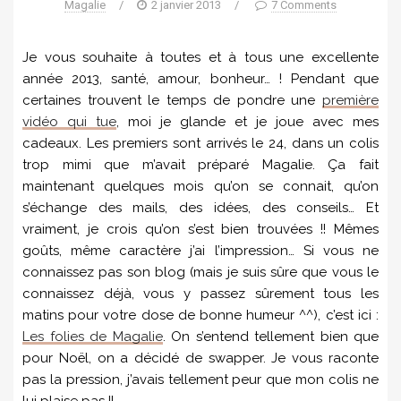
Magalie
/
2 janvier 2013
/
7 Comments
Je vous souhaite à toutes et à tous une excellente
année 2013, santé, amour, bonheur… ! Pendant que
certaines trouvent le temps de pondre une
première
vidéo qui tue
, moi je glande et je joue avec mes
cadeaux. Les premiers sont arrivés le 24, dans un colis
trop mimi que m’avait préparé Magalie. Ça fait
maintenant quelques mois qu’on se connait, qu’on
s’échange des mails, des idées, des conseils… Et
vraiment, je crois qu’on s’est bien trouvées !! Mêmes
goûts, même caractère j’ai l’impression… Si vous ne
connaissez pas son blog (mais je suis sûre que vous le
connaissez déjà, vous y passez sûrement tous les
matins pour votre dose de bonne humeur ^^), c’est ici :
Les folies de Magalie
. On s’entend tellement bien que
pour Noël, on a décidé de swapper. Je vous raconte
pas la pression, j’avais tellement peur que mon colis ne