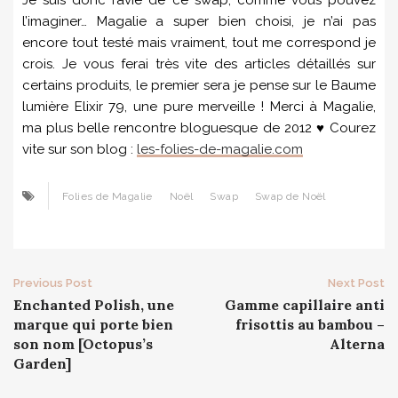
Je suis donc ravie de ce swap, comme vous pouvez
l’imaginer… Magalie a super bien choisi, je n’ai pas
encore tout testé mais vraiment, tout me correspond je
crois. Je vous ferai très vite des articles détaillés sur
certains produits, le premier sera je pense sur le Baume
lumière Elixir 79, une pure merveille ! Merci à Magalie,
ma plus belle rencontre bloguesque de 2012 ♥ Courez
vite sur son blog :
les-folies-de-magalie.com
Folies de Magalie
Noël
Swap
Swap de Noël
Post
Previous Post
Next Post
Enchanted Polish, une
Gamme capillaire anti
navigation
marque qui porte bien
frisottis au bambou –
son nom [Octopus’s
Alterna
Garden]