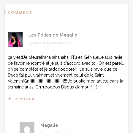
7 COMMENT
Les Folies de Magalie
2 janvier 2013 à 12 h 24 min
ça y’est!Je pleure!hahahahahaha!!!!Tu es Géniale!Je suis ravie
de t’avoir rencontré et je suis d’accord avec toi: On est pareil,
on se complète et je t’adoooooore!!!! Je suis ravie que ce
Swap t’ai plu, vraiment,et vivement celui de la Saint
Valentin!Gniiiiiiiiiiiiiiiiiiiiiiiiiiiiiiiiiiiiiii!!!!Je publie mon article dans la
semaine aussi!Grrrrooooos Bisous d’amour!!!;-)
RÉPONDRE
Magalie