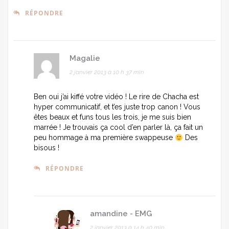
RÉPONDRE
Magalie
2 janvier 2013 à 10 h 37 min
Ben oui j’ai kiffé votre vidéo ! Le rire de Chacha est
hyper communicatif, et t’es juste trop canon ! Vous
êtes beaux et funs tous les trois, je me suis bien
marrée ! Je trouvais ça cool d’en parler là, ça fait un
peu hommage à ma première swappeuse
Des
bisous !
RÉPONDRE
amandine - EMG
2 janvier 2013 à 14 h 40 min