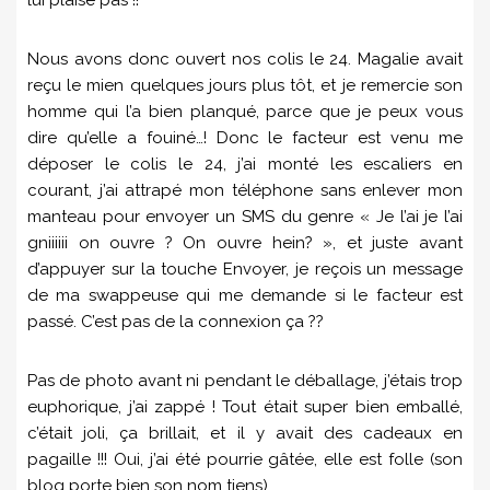
lui plaise pas !!
Nous avons donc ouvert nos colis le 24. Magalie avait
reçu le mien quelques jours plus tôt, et je remercie son
homme qui l’a bien planqué, parce que je peux vous
dire qu’elle a fouiné…! Donc le facteur est venu me
déposer le colis le 24, j’ai monté les escaliers en
courant, j’ai attrapé mon téléphone sans enlever mon
manteau pour envoyer un SMS du genre « Je l’ai je l’ai
gniiiiii on ouvre ? On ouvre hein? », et juste avant
d’appuyer sur la touche Envoyer, je reçois un message
de ma swappeuse qui me demande si le facteur est
passé. C’est pas de la connexion ça ??
Pas de photo avant ni pendant le déballage, j’étais trop
euphorique, j’ai zappé ! Tout était super bien emballé,
c’était joli, ça brillait, et il y avait des cadeaux en
pagaille !!! Oui, j’ai été pourrie gâtée, elle est folle (son
blog porte bien son nom tiens).