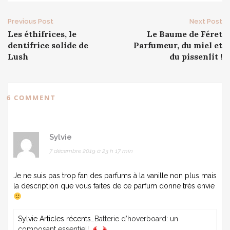
Post
Previous Post
Next Post
Les éthifrices, le
Le Baume de Féret
navigation
dentifrice solide de
Parfumeur, du miel et
Lush
du pissenlit !
6 COMMENT
Sylvie
7 décembre 2019 à 23 h 17 min
Je ne suis pas trop fan des parfums à la vanille non plus mais
la description que vous faites de ce parfum donne très envie
Sylvie Articles récents…
Batterie d’hoverboard: un
composant essentiel!