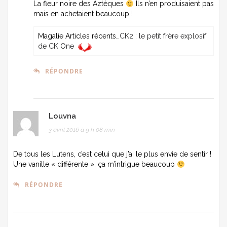
La fleur noire des Aztèques
Ils n’en produisaient pas
mais en achetaient beaucoup !
Magalie Articles récents…
CK2 : le petit frère explosif
de CK One
RÉPONDRE
Louvna
3 avril 2016 à 9 h 08 min
De tous les Lutens, c’est celui que j’ai le plus envie de sentir !
Une vanille « différente », ça m’intrigue beaucoup
RÉPONDRE