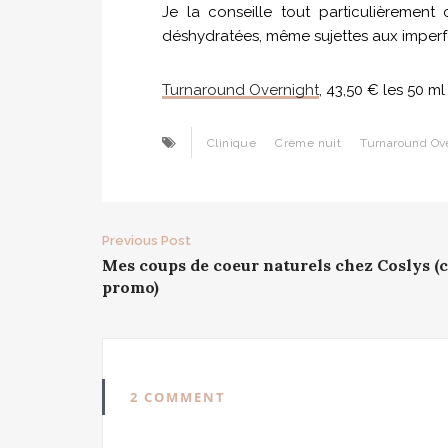
Je la conseille tout particulièremen
déshydratées, même sujettes aux imperf
Turnaround Overnight
, 43,50 € les 50 ml
Clinique
Crème nuit
Turnaround Ov
Post
Previous Post
Mes coups de coeur naturels chez Coslys (
navigation
promo)
2 COMMENT