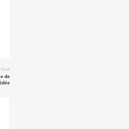
 Post
ce de
hidée