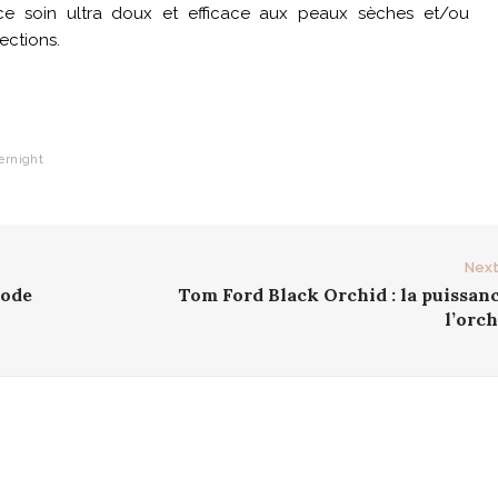
t ce soin ultra doux et efficace aux peaux sèches et/ou
ections.
ernight
Next
code
Tom Ford Black Orchid : la puissan
l’orc